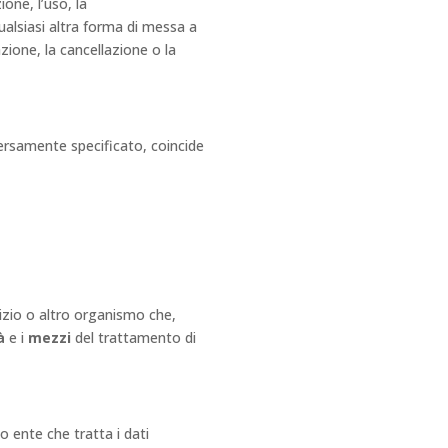
one, l’uso, la
alsiasi altra forma di messa a
azione, la cancellazione o la
versamente specificato, coincide
rvizio o altro organismo che,
à
e i
mezzi
del trattamento di
o ente che tratta i dati