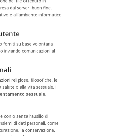
ione del file ottenuto in
 resa dal server -buon fine,
rativo e all’ambiente informatico
’utente
o forniti su base volontaria
o inviando comunicazioni al
nali
zioni religiose, filosofiche, le
a salute o alla vita sessuale, i
ientamento sessuale
.
 con o senza l’ausilio di
nsiemi di dati personali, come
utturazione, la conservazione,