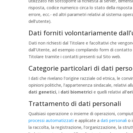
utilizzato nel sottoporre la richiesta al server, dimens
risposta, codice numerico circa lo stato della risposta
errore, ecc.- ed altri parametri relativi al sistema ope
dell’utente).
Dati forniti volontariamente dall
Dati non richiesti dal Titolare e facoltativi che vengon
dall’Utente, ad esempio compilando form di contatto 
Titolare tramite i contatti presenti sul Sito web.
Categorie particolari di dati perso
I dati che rivelano l’origine razziale od etnica, le convin
opinioni politiche, l’appartenenza sindacale, relativi all
dati genetici
, i
dati biometrici
e quelli relativi all’
or
Trattamento di dati personali
Qualsiasi operazione o insieme di operazioni, compiute
processi automatizzati
e applicate a
dati personali
o i
la raccolta, la registrazione, l’organizzazione, la str