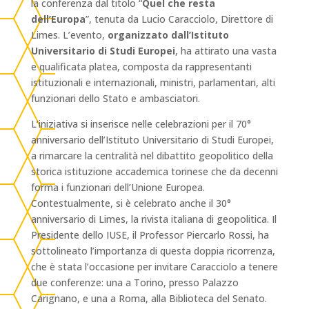
la conferenza dal titolo “
Quel che resta
dell’Europa
”, tenuta da Lucio Caracciolo, Direttore di
Limes. L’evento,
organizzato dall’Istituto
Universitario di Studi Europei
, ha attirato una vasta
e qualificata platea, composta da rappresentanti
istituzionali e internazionali, ministri, parlamentari, alti
funzionari dello Stato e ambasciatori.
L’iniziativa si inserisce nelle celebrazioni per il 70°
anniversario dell’Istituto Universitario di Studi Europei,
a rimarcare la centralità nel dibattito geopolitico della
storica istituzione accademica torinese che da decenni
forma i funzionari dell’Unione Europea.
Contestualmente, si è celebrato anche il 30°
anniversario di Limes, la rivista italiana di geopolitica. Il
Presidente dello IUSE, il Professor Piercarlo Rossi, ha
sottolineato l’importanza di questa doppia ricorrenza,
che è stata l’occasione per invitare Caracciolo a tenere
due conferenze: una a Torino, presso Palazzo
Carignano, e una a Roma, alla Biblioteca del Senato.