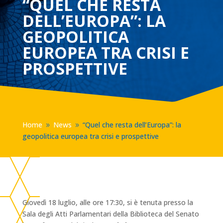
“QUEL CHE RESTA
DELL’EUROPA”: LA
GEOPOLITICA
EUROPEA TRA CRISI E
PROSPETTIVE
Home
News
“Quel che resta dell’Europa”: la
9
9
geopolitica europea tra crisi e prospettive
Giovedì 18 luglio, alle ore 17:30, si è tenuta presso la
Sala degli Atti Parlamentari della Biblioteca del Senato