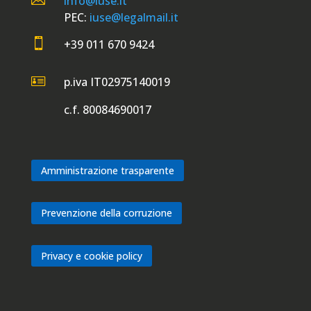
info@iuse.it
PEC:
iuse@legalmail.it

+39 011 670 9424

p.iva IT02975140019
c.f. 80084690017
Amministrazione trasparente
Prevenzione della corruzione
Privacy e cookie policy