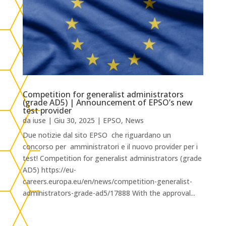
Competition for generalist administrators
(grade AD5) | Announcement of EPSO’s new
test provider
da
iuse
|
Giu 30, 2025
|
EPSO
,
News
Due notizie dal sito EPSO che riguardano un
concorso per amministratori e il nuovo provider per i
test! Competition for generalist administrators (grade
AD5) https://eu-
careers.europa.eu/en/news/competition-generalist-
administrators-grade-ad5/17888 With the approval...