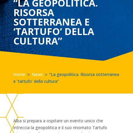
“LA GEOPOLITICA.
RISORSA
SOTTERRANEA E
‘TARTUFO’ DELLA
CULTURA”
Home
News
“La geopolitica. Risorsa sotterranea
9
9
e ‘tartufo’ della cultura”
Alba si prepara a ospitare un evento unico che
intreccia la geopolitica e il suo rinomato Tartufo