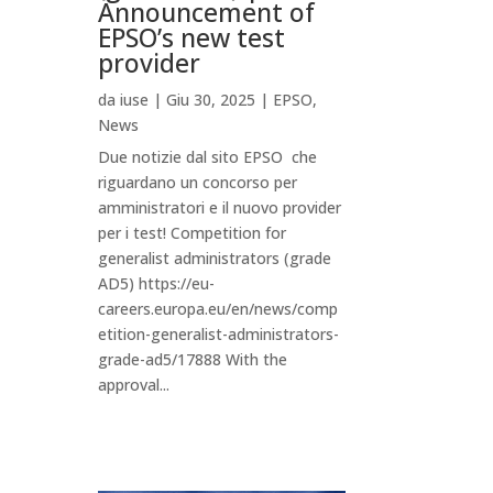
Announcement of
EPSO’s new test
provider
da
iuse
|
Giu 30, 2025
|
EPSO
,
News
Due notizie dal sito EPSO che
riguardano un concorso per
amministratori e il nuovo provider
per i test! Competition for
generalist administrators (grade
AD5) https://eu-
careers.europa.eu/en/news/comp
etition-generalist-administrators-
grade-ad5/17888 With the
approval...