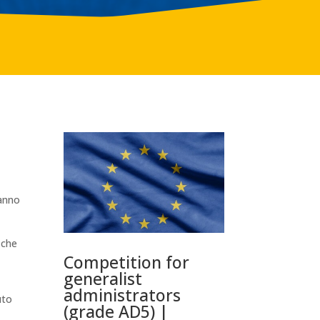
ranno
 che
Competition for
generalist
administrators
uto
(grade AD5) |