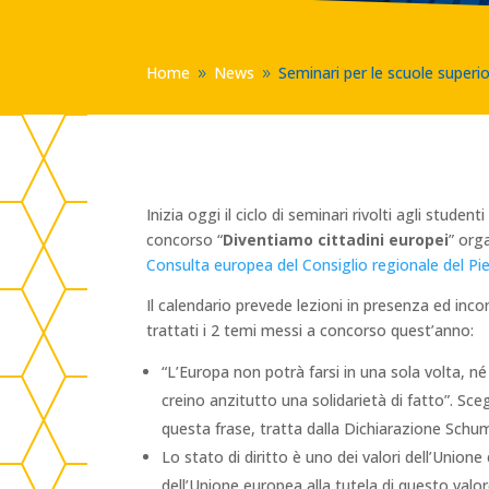
Home
News
Seminari per le scuole superi
9
9
Inizia oggi il ciclo di seminari rivolti agli studen
concorso “
Diventiamo cittadini europei
” org
Consulta europea del Consiglio regionale del P
Il calendario prevede lezioni in presenza ed incont
trattati i 2 temi messi a concorso quest’anno:
“L’Europa non potrà farsi in una sola volta, n
creino anzitutto una solidarietà di fatto”. Sc
questa frase, tratta dalla Dichiarazione Schu
Lo stato di diritto è uno dei valori dell’Unione
dell’Unione europea alla tutela di questo valo