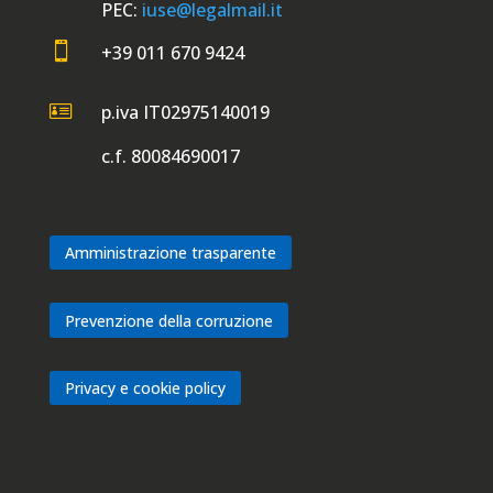
PEC:
iuse@legalmail.it

+39 011 670 9424

p.iva IT02975140019
c.f. 80084690017
Amministrazione trasparente
Prevenzione della corruzione
Privacy e cookie policy